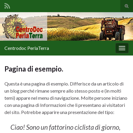
Atti
il
Search for:
mod
di
rice
Centrodoc PerlaTerra
Attiv
la
navig
Pagina di esempio.
Questa è una pagina di esempio. Differisce da un articolo di
un blog perché rimane sempre allo stesso posto e (in molti
temi) appare nel menu di navigazione. Molte persone iniziano
con una pagina di Informazioni che li presentano ai visitatori
del sito. Potrebbe apparire una presentazione del tipo:
Ciao! Sono un fattorino ciclista di giorno,